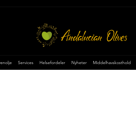
Vis poeng
venolje
Services
Helsefordeler
Nyheter
Middelhavskosthold