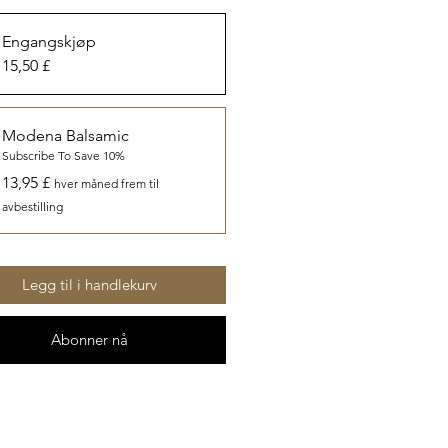
Engangskjøp
15,50 £
Modena Balsamic
Subscribe To Save 10%
13,95 £
hver måned frem til
avbestilling
Legg til i handlekurv
Abonner nå