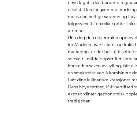
nøye laget i den berømte regionen
eikefat. Den langsomme modningsp
mens den herlige sødmen og fløyel
følgesvenn til en rekke retter, ta
aromaer.
Unn deg den uovertrufne opplevel
fra Modena over salater og frukt, h
matlaging, er det best å tilsette de
spesielt i milde oppskrifter som l
Forsterk smaken av kylling, biff el
en smaksreise ved å kombinere den
Løft dine kulinariske kreasjoner 
Dens høye tetthet, IGP-sertifiseri
ekstraordinær gastronomisk opple
tradisjoner.