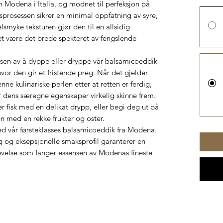
 Modena i Italia, og modnet til perfeksjon på
rosessen sikrer en minimal oppfatning av syre,
smyke teksturen gjør den til en allsidig
kket være det brede spekteret av fengslende
sen av å dyppe eller dryppe vår balsamicoeddik
vor den gir et fristende preg. Når det gjelder
nne kulinariske perlen etter at retten er ferdig,
ar dens særegne egenskaper virkelig skinne frem.
ler fisk med en delikat drypp, eller begi deg ut på
 med en rekke frukter og oster.
med vår førsteklasses balsamicoeddik fra Modena.
ng og eksepsjonelle smaksprofil garanterer en
velse som fanger essensen av Modenas fineste