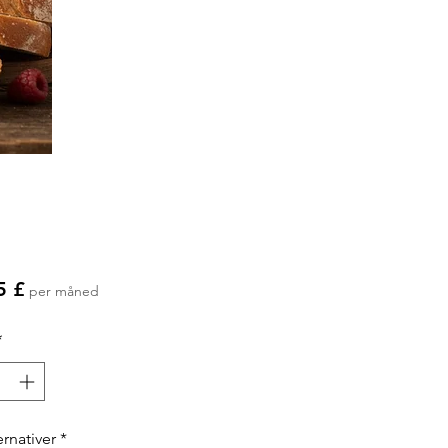
Pris
5 £
per måned
*
ernativer
*